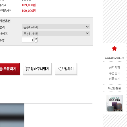
매가격
109,000원
션적용가격
109,000
원
기본옵션
칼라
사이즈
수량
공지사항
수선문의
상품후기