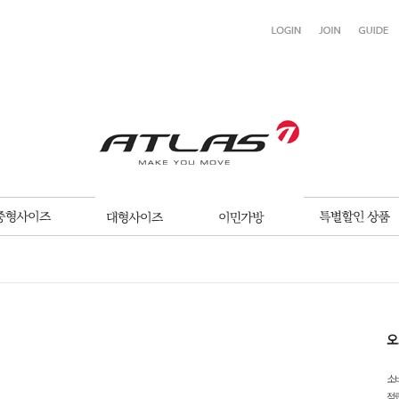
오
소
적